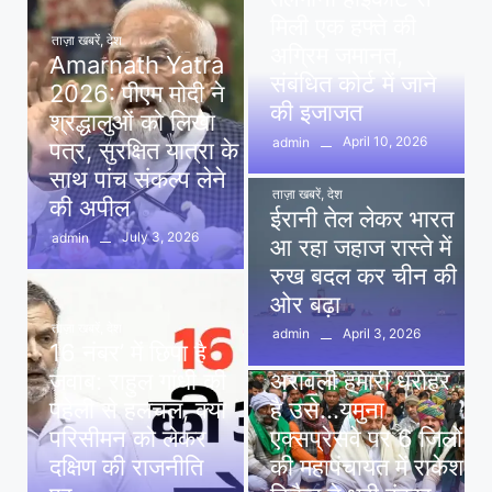
मिली एक हफ्ते की
ताज़ा खबरें
,
देश
अग्रिम जमानत,
Amarnath Yatra
संबंधित कोर्ट में जाने
2026: पीएम मोदी ने
की इजाजत
श्रद्धालुओं को लिखा
April 10, 2026
admin
पत्र, सुरक्षित यात्रा के
साथ पांच संकल्प लेने
ताज़ा खबरें
,
देश
की अपील
ईरानी तेल लेकर भारत
July 3, 2026
admin
आ रहा जहाज रास्ते में
रुख बदल कर चीन की
ओर बढ़ा
ताज़ा खबरें
,
देश
April 3, 2026
admin
16 नंबर’ में छिपा है
ताज़ा खबरें
,
दिल्ली
,
देश
जवाब: राहुल गांधी की
अरावली हमारी धरोहर
पहेली से हलचल, क्या
है उसे…यमुना
परिसीमन को लेकर
एक्सप्रेसवे पर 6 जिलों
दक्षिण की राजनीति
की महापंचायत में राकेश