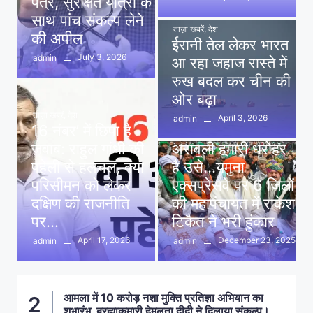
पत्र, सुरक्षित यात्रा के
साथ पांच संकल्प लेने
ताज़ा खबरें
,
देश
की अपील
ईरानी तेल लेकर भारत
July 3, 2026
admin
आ रहा जहाज रास्ते में
रुख बदल कर चीन की
ओर बढ़ा
ताज़ा खबरें
,
देश
April 3, 2026
admin
16 नंबर’ में छिपा है
ताज़ा खबरें
,
दिल्ली
,
देश
जवाब: राहुल गांधी की
अरावली हमारी धरोहर
पहेली से हलचल, क्या
है उसे…यमुना
परिसीमन को लेकर
एक्सप्रेसवे पर 6 जिलों
दक्षिण की राजनीति
की महापंचायत में राकेश
पर…
टिकैत ने भरी हुंकार
April 17, 2026
December 23, 2025
admin
admin
आमला में 10 करोड़ नशा मुक्ति प्रतिज्ञा अभियान का
2
शुभारंभ, ब्रह्माकुमारी हेमलता दीदी ने दिलाया संकल्प।