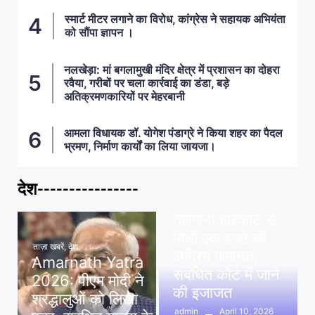
स्मार्ट मीटर लगाने का विरोध, कांग्रेस ने सहायक अभियंता
को सौंपा ज्ञापन ।
नलखेड़ा: मां बगलामुखी मंदिर क्षेत्र में प्रशासन का दोहरा
रवैया, गरीबों पर चला कार्रवाई का डंडा, बड़े
अतिक्रमणकारियों पर मेहरबानी
आमला विधायक डॉ. योगेश पंडाग्रे ने किया शहर का पैदल
भ्रमण, निर्माण कार्यों का लिया जायजा।
देश----------------
ताज़ा खबरें
,
देश
,
मध्य प्रदेश
पवन खेड़ा को राहत:
तेलंगाना हाईकोर्ट से
मिली एक हफ्ते की
ताज़ा खबरें
,
देश
अग्रिम जमानत,
Amarnath Yatra
संबंधित कोर्ट में जाने
2026: पीएम मोदी ने
की इजाजत
श्रद्धालुओं को लिखा
April 10, 2026
admin