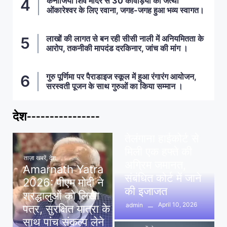
कनोजिया शिव मंदिर से 30 कावड़ियों का जत्था
ओंकारेश्वर के लिए रवाना, जगह-जगह हुआ भव्य स्वागत।
लाखों की लागत से बन रही सीसी नाली में अनियमितता के
आरोप, तकनीकी मापदंड दरकिनार, जांच की मांग ।
गुरु पूर्णिमा पर पैराडाइज स्कूल में हुआ रंगारंग आयोजन,
सरस्वती पूजन के साथ गुरुओं का किया सम्मान ।
देश----------------
ताज़ा खबरें
,
देश
,
मध्य प्रदेश
पवन खेड़ा को राहत:
तेलंगाना हाईकोर्ट से
मिली एक हफ्ते की
ताज़ा खबरें
,
देश
अग्रिम जमानत,
Amarnath Yatra
संबंधित कोर्ट में जाने
2026: पीएम मोदी ने
की इजाजत
श्रद्धालुओं को लिखा
April 10, 2026
admin
पत्र, सुरक्षित यात्रा के
साथ पांच संकल्प लेने