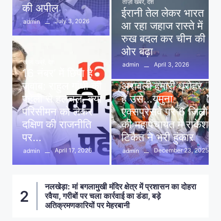
ताज़ा खबरें
,
देश
की अपील
ईरानी तेल लेकर भारत
July 3, 2026
admin
आ रहा जहाज रास्ते में
रुख बदल कर चीन की
ओर बढ़ा
ताज़ा खबरें
,
देश
April 3, 2026
admin
16 नंबर’ में छिपा है
ताज़ा खबरें
,
दिल्ली
,
देश
जवाब: राहुल गांधी की
अरावली हमारी धरोहर
पहेली से हलचल, क्या
है उसे…यमुना
परिसीमन को लेकर
एक्सप्रेसवे पर 6 जिलों
दक्षिण की राजनीति
की महापंचायत में राकेश
पर…
टिकैत ने भरी हुंकार
April 17, 2026
December 23, 2025
admin
admin
नलखेड़ा: मां बगलामुखी मंदिर क्षेत्र में प्रशासन का दोहरा
ा
2
रवैया, गरीबों पर चला कार्रवाई का डंडा, बड़े
अतिक्रमणकारियों पर मेहरबानी