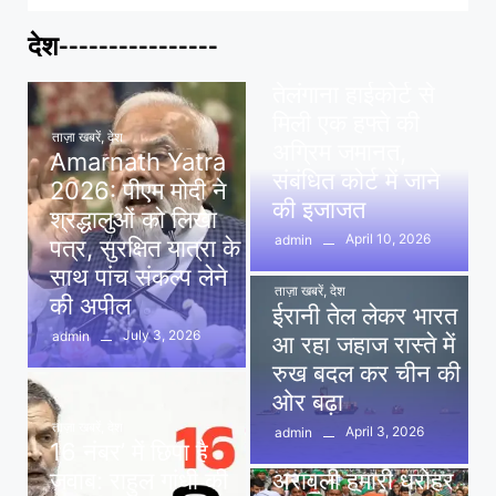
देश----------------
ताज़ा खबरें
,
देश
,
मध्य प्रदेश
पवन खेड़ा को राहत:
तेलंगाना हाईकोर्ट से
मिली एक हफ्ते की
ताज़ा खबरें
,
देश
अग्रिम जमानत,
Amarnath Yatra
संबंधित कोर्ट में जाने
2026: पीएम मोदी ने
की इजाजत
श्रद्धालुओं को लिखा
April 10, 2026
admin
पत्र, सुरक्षित यात्रा के
साथ पांच संकल्प लेने
ताज़ा खबरें
,
देश
की अपील
ईरानी तेल लेकर भारत
July 3, 2026
admin
आ रहा जहाज रास्ते में
रुख बदल कर चीन की
ओर बढ़ा
ताज़ा खबरें
,
देश
April 3, 2026
admin
16 नंबर’ में छिपा है
ताज़ा खबरें
,
दिल्ली
,
देश
जवाब: राहुल गांधी की
अरावली हमारी धरोहर