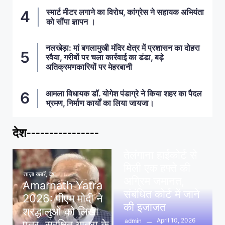
स्मार्ट मीटर लगाने का विरोध, कांग्रेस ने सहायक अभियंता
को सौंपा ज्ञापन ।
नलखेड़ा: मां बगलामुखी मंदिर क्षेत्र में प्रशासन का दोहरा
रवैया, गरीबों पर चला कार्रवाई का डंडा, बड़े
अतिक्रमणकारियों पर मेहरबानी
आमला विधायक डॉ. योगेश पंडाग्रे ने किया शहर का पैदल
भ्रमण, निर्माण कार्यों का लिया जायजा।
देश----------------
ताज़ा खबरें
,
देश
,
मध्य प्रदेश
पवन खेड़ा को राहत:
तेलंगाना हाईकोर्ट से
मिली एक हफ्ते की
ताज़ा खबरें
,
देश
अग्रिम जमानत,
Amarnath Yatra
संबंधित कोर्ट में जाने
2026: पीएम मोदी ने
की इजाजत
श्रद्धालुओं को लिखा
April 10, 2026
admin
पत्र, सुरक्षित यात्रा के