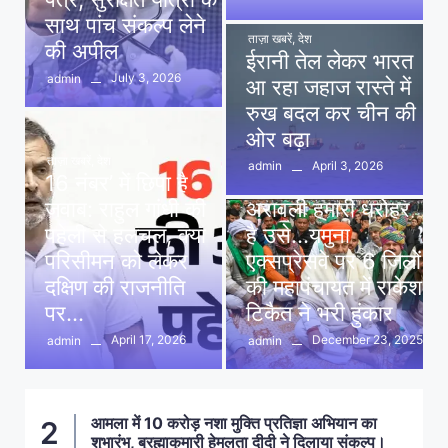
साथ पांच संकल्प लेने
ताज़ा खबरें
,
देश
की अपील
ईरानी तेल लेकर भारत
July 3, 2026
admin
आ रहा जहाज रास्ते में
रुख बदल कर चीन की
ओर बढ़ा
ताज़ा खबरें
,
देश
April 3, 2026
admin
16 नंबर’ में छिपा है
ताज़ा खबरें
,
दिल्ली
,
देश
जवाब: राहुल गांधी की
अरावली हमारी धरोहर
पहेली से हलचल, क्या
है उसे…यमुना
परिसीमन को लेकर
एक्सप्रेसवे पर 6 जिलों
दक्षिण की राजनीति
की महापंचायत में राकेश
पर…
टिकैत ने भरी हुंकार
April 17, 2026
December 23, 2025
admin
admin
आमला में 10 करोड़ नशा मुक्ति प्रतिज्ञा अभियान का
2
शुभारंभ, ब्रह्माकुमारी हेमलता दीदी ने दिलाया संकल्प।