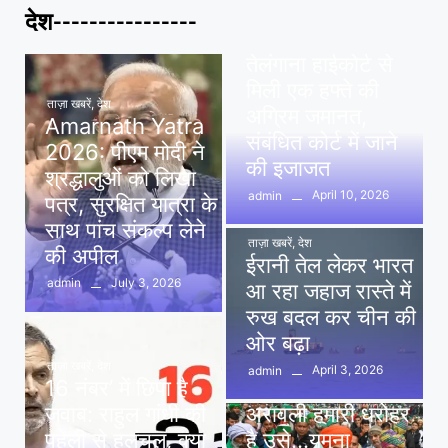
देश----------------
ताज़ा खबरें
,
देश
,
मध्य प्रदेश
पवन खेड़ा को राहत:
तेलंगाना हाईकोर्ट से
मिली एक हफ्ते की
ताज़ा खबरें
,
देश
अग्रिम जमानत,
Amarnath Yatra
संबंधित कोर्ट में जाने
2026: पीएम मोदी ने
की इजाजत
श्रद्धालुओं को लिखा
April 10, 2026
admin
पत्र, सुरक्षित यात्रा के
साथ पांच संकल्प लेने
ताज़ा खबरें
,
देश
की अपील
ईरानी तेल लेकर भारत
July 3, 2026
admin
आ रहा जहाज रास्ते में
रुख बदल कर चीन की
ओर बढ़ा
ताज़ा खबरें
,
देश
April 3, 2026
admin
16 नंबर’ में छिपा है
ताज़ा खबरें
,
दिल्ली
,
देश
जवाब: राहुल गांधी की
अरावली हमारी धरोहर
पहेली से हलचल, क्या
है उसे…यमुना