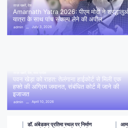
ताज़ा खबरें
,
देश
Amarnath Yatra 2026: पीएम मोदी ने श्रद्धालुओं 
यात्रा के साथ पांच संकल्प लेने की अपील
July 3, 2026
admin
ताज़ा खबरें
,
देश
,
मध्य प्रदेश
पवन खेड़ा को राहत: तेलंगाना हाईकोर्ट से मिली एक
हफ्ते की अग्रिम जमानत, संबंधित कोर्ट में जाने की
इजाजत
April 10, 2026
admin
ण
आमला में 10 करोड़ नशा मुक्ति
आमल