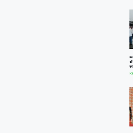
कनो
ओं
स्
Re