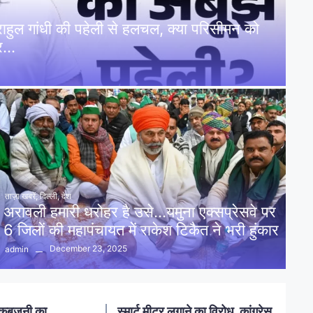
: राहुल गांधी की पहेली से हलचल, क्या परिसीमन को
पर…
ताज़ा खबरें
,
दिल्ली
,
देश
अरावली हमारी धरोहर है उसे…यमुना एक्सप्रेसवे पर
6 जिलों की महापंचायत में राकेश टिकैत ने भरी हुंकार
December 23, 2025
admin
नलखेड़ा: मां बगलामुखी मंदिर क्षेत्र में
ोध, कांग्रेस