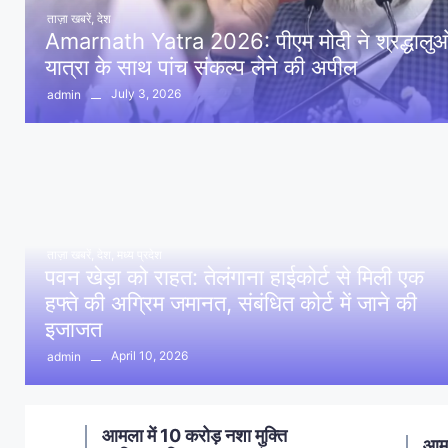
ताज़ा खबरें
,
देश
Amarnath Yatra 2026: पीएम मोदी ने श्रद्धालुओं 
यात्रा के साथ पांच संकल्प लेने की अपील
July 3, 2026
admin
ताज़ा खबरें
,
देश
,
मध्य प्रदेश
पवन खेड़ा को राहत: तेलंगाना हाईकोर्ट से मिली एक
हफ्ते की अग्रिम जमानत, संबंधित कोर्ट में जाने की
इजाजत
April 10, 2026
admin
ण
आमला में 10 करोड़ नशा मुक्ति
आमल