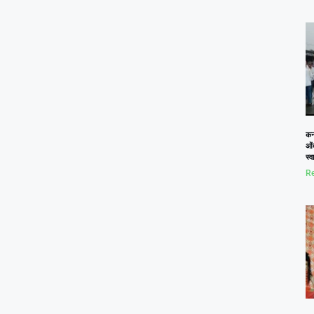
कनो
ओं
स्
Re