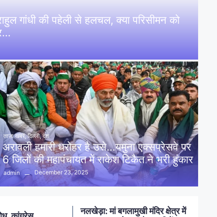
: राहुल गांधी की पहेली से हलचल, क्या परिसीमन को
पर…
ताज़ा खबरें
,
दिल्ली
,
देश
अरावली हमारी धरोहर है उसे…यमुना एक्सप्रेसवे पर
6 जिलों की महापंचायत में राकेश टिकैत ने भरी हुंकार
December 23, 2025
admin
नलखेड़ा: मां बगलामुखी मंदिर क्षेत्र में
ोध, कांग्रेस