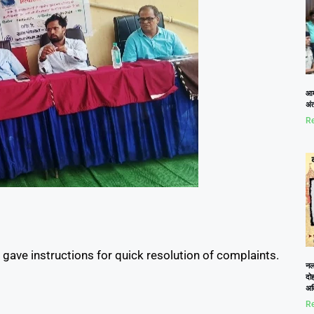
आम
अं
Re
ave instructions for quick resolution of complaints.
नलख
दोह
अत
Re