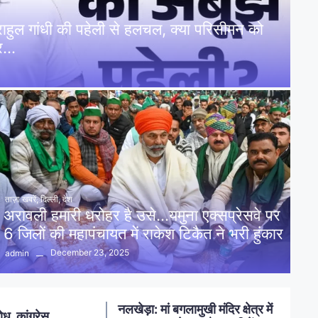
: राहुल गांधी की पहेली से हलचल, क्या परिसीमन को
पर…
ताज़ा खबरें
,
दिल्ली
,
देश
अरावली हमारी धरोहर है उसे…यमुना एक्सप्रेसवे पर
6 जिलों की महापंचायत में राकेश टिकैत ने भरी हुंकार
December 23, 2025
admin
नलखेड़ा: मां बगलामुखी मंदिर क्षेत्र में
ोध, कांग्रेस