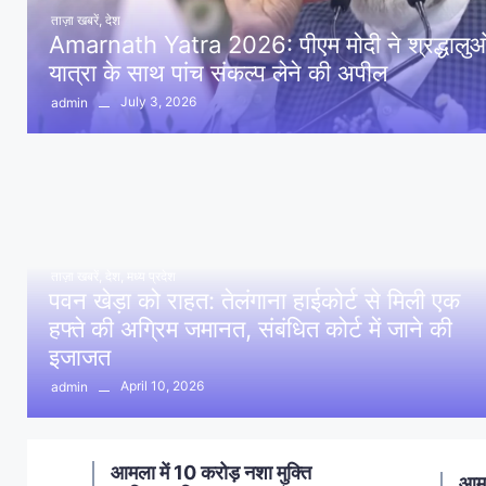
ताज़ा खबरें
,
देश
Amarnath Yatra 2026: पीएम मोदी ने श्रद्धालुओं 
यात्रा के साथ पांच संकल्प लेने की अपील
July 3, 2026
admin
ताज़ा खबरें
,
देश
,
मध्य प्रदेश
पवन खेड़ा को राहत: तेलंगाना हाईकोर्ट से मिली एक
हफ्ते की अग्रिम जमानत, संबंधित कोर्ट में जाने की
इजाजत
April 10, 2026
admin
ण
आमला में 10 करोड़ नशा मुक्ति
आमल