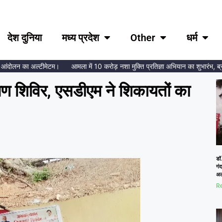
देश दुनिया
मध्य प्रदेश
Other
धर्म
लन का अल्टीमेटम।
आमला में 10 करोड़ नशा मुक्ति प्रतिज्ञा अभियान का शुभारंभ, ब्रह्माकुम
ण शिविर, एसडीएम ने शिकायतों का
डॉ.
गं
अल
Re