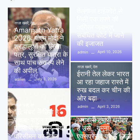
पवन खेड़ा को राहत:
तेलंगाना हाईकोर्ट से
मिली एक हफ्ते की
ताज़ा खबरें
,
देश
अग्रिम जमानत,
Amarnath Yatra
संबंधित कोर्ट में जाने
2026: पीएम मोदी ने
की इजाजत
श्रद्धालुओं को लिखा
April 10, 2026
admin
पत्र, सुरक्षित यात्रा के
साथ पांच संकल्प लेने
ताज़ा खबरें
,
देश
की अपील
ईरानी तेल लेकर भारत
July 3, 2026
admin
आ रहा जहाज रास्ते में
रुख बदल कर चीन की
ओर बढ़ा
ताज़ा खबरें
,
देश
April 3, 2026
admin
16 नंबर’ में छिपा है
ताज़ा खबरें
,
दिल्ली
,
देश
जवाब: राहुल गांधी की
अरावली हमारी धरोहर
पहेली से हलचल, क्या
है उसे…यमुना
परिसीमन को लेकर
एक्सप्रेसवे पर 6 जिलों