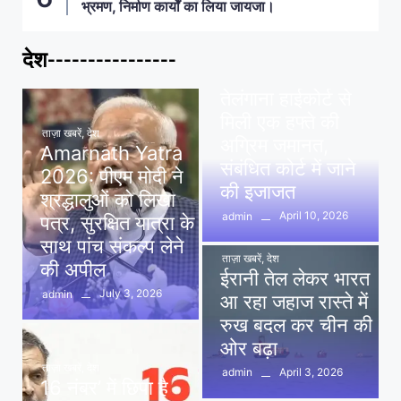
भ्रमण, निर्माण कार्यों का लिया जायजा।
देश----------------
ताज़ा खबरें
,
देश
,
मध्य प्रदेश
पवन खेड़ा को राहत:
तेलंगाना हाईकोर्ट से
मिली एक हफ्ते की
ताज़ा खबरें
,
देश
अग्रिम जमानत,
Amarnath Yatra
संबंधित कोर्ट में जाने
2026: पीएम मोदी ने
की इजाजत
श्रद्धालुओं को लिखा
April 10, 2026
admin
पत्र, सुरक्षित यात्रा के
साथ पांच संकल्प लेने
ताज़ा खबरें
,
देश
की अपील
ईरानी तेल लेकर भारत
July 3, 2026
admin
आ रहा जहाज रास्ते में
रुख बदल कर चीन की
ओर बढ़ा
ताज़ा खबरें
,
देश
April 3, 2026
admin
16 नंबर’ में छिपा है
ताज़ा खबरें
,
दिल्ली
,
देश