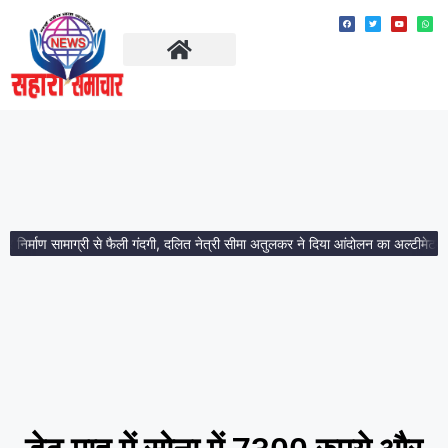
ताज़ा खबरें
मध्य प्रदेश
्माण सामाग्री से फैली गंदगी, दलित नेत्री सीमा अतुलकर ने दिया आंदोलन का अल्टीमेटम।