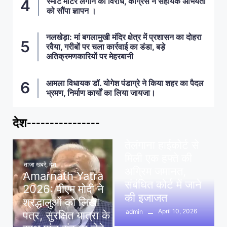
स्मार्ट मीटर लगाने का विरोध, कांग्रेस ने सहायक अभियंता
को सौंपा ज्ञापन ।
नलखेड़ा: मां बगलामुखी मंदिर क्षेत्र में प्रशासन का दोहरा
रवैया, गरीबों पर चला कार्रवाई का डंडा, बड़े
अतिक्रमणकारियों पर मेहरबानी
आमला विधायक डॉ. योगेश पंडाग्रे ने किया शहर का पैदल
भ्रमण, निर्माण कार्यों का लिया जायजा।
देश----------------
ताज़ा खबरें
,
देश
,
मध्य प्रदेश
पवन खेड़ा को राहत:
तेलंगाना हाईकोर्ट से
मिली एक हफ्ते की
ताज़ा खबरें
,
देश
अग्रिम जमानत,
Amarnath Yatra
संबंधित कोर्ट में जाने
2026: पीएम मोदी ने
की इजाजत
श्रद्धालुओं को लिखा
April 10, 2026
admin
पत्र, सुरक्षित यात्रा के