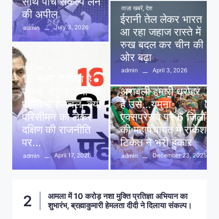
साथ पांच संकल्प लेने
ताज़ा खबरें
,
देश
की अपील
ईरानी तेल लेकर भारत
July 3, 2026
admin
आ रहा जहाज रास्ते में
रुख बदल कर चीन की
ओर बढ़ा
ताज़ा खबरें
,
देश
April 3, 2026
admin
16 नंबर’ में छिपा है
ताज़ा खबरें
,
दिल्ली
,
देश
जवाब: राहुल गांधी की
अरावली हमारी धरोहर
पहेली से हलचल, क्या
है उसे…यमुना
परिसीमन को लेकर
एक्सप्रेसवे पर 6 जिलों
दक्षिण की राजनीति
की महापंचायत में राकेश
पर…
टिकैत ने भरी हुंकार
April 17, 2026
December 23, 2025
admin
admin
आमला में 10 करोड़ नशा मुक्ति प्रतिज्ञा अभियान का
2
शुभारंभ, ब्रह्माकुमारी हेमलता दीदी ने दिलाया संकल्प।