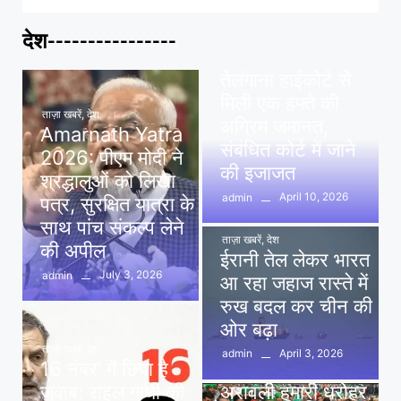
देश----------------
ताज़ा खबरें
,
देश
,
मध्य प्रदेश
पवन खेड़ा को राहत:
तेलंगाना हाईकोर्ट से
मिली एक हफ्ते की
ताज़ा खबरें
,
देश
अग्रिम जमानत,
Amarnath Yatra
संबंधित कोर्ट में जाने
2026: पीएम मोदी ने
की इजाजत
श्रद्धालुओं को लिखा
April 10, 2026
admin
पत्र, सुरक्षित यात्रा के
साथ पांच संकल्प लेने
ताज़ा खबरें
,
देश
की अपील
ईरानी तेल लेकर भारत
July 3, 2026
admin
आ रहा जहाज रास्ते में
रुख बदल कर चीन की
ओर बढ़ा
ताज़ा खबरें
,
देश
April 3, 2026
admin
16 नंबर’ में छिपा है
ताज़ा खबरें
,
दिल्ली
,
देश
जवाब: राहुल गांधी की
अरावली हमारी धरोहर