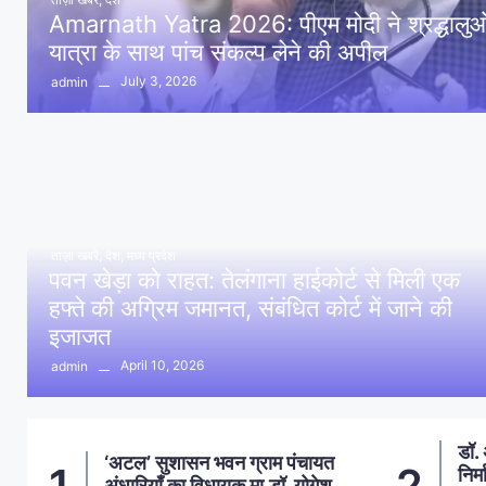
Amarnath Yatra 2026: पीएम मोदी ने श्रद्धालुओं 
यात्रा के साथ पांच संकल्प लेने की अपील
July 3, 2026
admin
ताज़ा खबरें
,
देश
,
मध्य प्रदेश
पवन खेड़ा को राहत: तेलंगाना हाईकोर्ट से मिली एक
हफ्ते की अग्रिम जमानत, संबंधित कोर्ट में जाने की
इजाजत
April 10, 2026
admin
डॉ. अंबेडकर प्रतिमा स्थल पर
आमल
2
3
निर्माण सामाग्री से फैली गंदगी, दलित
प्र