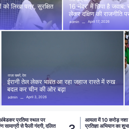
को लिखा पत्र, सुरक्षित
16 नंबर’ में छिपा है जवाब
लेकर दक्षिण की राजनीति 
April 17, 2026
admin
ताज़ा खबरें
,
देश
ईरानी तेल लेकर भारत आ रहा जहाज रास्ते में रुख
बदल कर चीन की ओर बढ़ा
April 3, 2026
admin
ा में 10 करोड़ नशा मुक्ति
आमला में 20 लाख की 
4
तिज्ञा अभियान का शुभारंभ,
पर्दाफाश, 2 अंतरजिला 