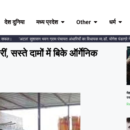
देश दुनिया
मध्य प्रदेश
Other
धर्म
फल।
‘अटल’ सुशासन भवन ग्राम पंचायत अंधारियाँ का विधायक मा.डॉ. योगेश पंडाग्रे ने किय
रीं, सस्‍ते दामों में बिके ऑर्गेनिक
मेह
99.
Re