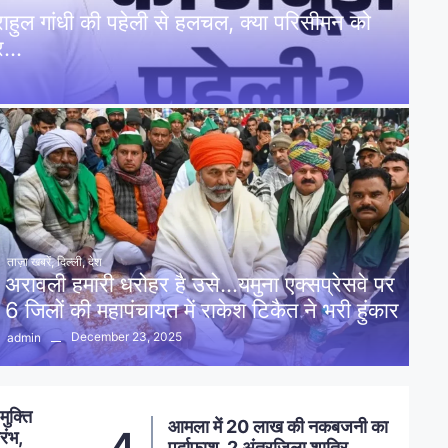
: राहुल गांधी की पहेली से हलचल, क्या परिसीमन को
पर…
ताज़ा खबरें
,
दिल्ली
,
देश
अरावली हमारी धरोहर है उसे…यमुना एक्सप्रेसवे पर
6 जिलों की महापंचायत में राकेश टिकैत ने भरी हुंकार
December 23, 2025
admin
नकबजनी का
स्मार्ट मीटर लगाने का विरोध, कांग्रेस
5
शातिर
ने सहायक अभियंता को सौंपा ज्ञापन