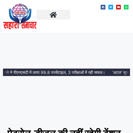
ताज़ा खबरें
मध्य प्रदेश
ले ने पीएनएसटी में लाया 99.8 परसेंटाइल, 3 परीक्षाओं में रही सफल।
‘अटल’ सुशासन भवन ग