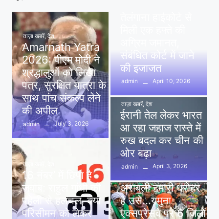
पवन खेड़ा को राहत:
तेलंगाना हाईकोर्ट से
मिली एक हफ्ते की
ताज़ा खबरें
,
देश
अग्रिम जमानत,
Amarnath Yatra
संबंधित कोर्ट में जाने
2026: पीएम मोदी ने
की इजाजत
श्रद्धालुओं को लिखा
April 10, 2026
admin
पत्र, सुरक्षित यात्रा के
साथ पांच संकल्प लेने
ताज़ा खबरें
,
देश
की अपील
ईरानी तेल लेकर भारत
July 3, 2026
admin
आ रहा जहाज रास्ते में
रुख बदल कर चीन की
ओर बढ़ा
ताज़ा खबरें
,
देश
April 3, 2026
admin
16 नंबर’ में छिपा है
ताज़ा खबरें
,
दिल्ली
,
देश
जवाब: राहुल गांधी की
अरावली हमारी धरोहर
पहेली से हलचल, क्या
है उसे…यमुना
परिसीमन को लेकर
एक्सप्रेसवे पर 6 जिलों