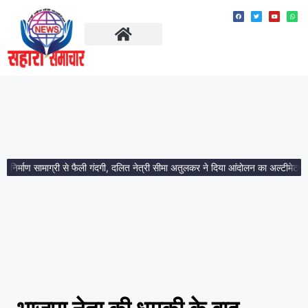
ताज़ा खबरें
मध्य प्रदेश
्माण सामाग्री से फैली गंदगी, दलित नेत्री सीमा अतुलकर ने दिया आंदोलन का अल्टीमेटम।