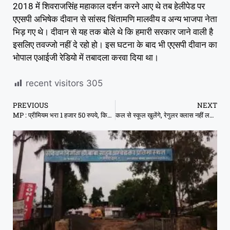
2018 में शिवराजसिंह महाकाल दर्शन करने आए थे तब हेलीपेड पर
एएसपी अभिषेक दीवान से सांसद चिंतामणि मालवीय व अन्य भाजपा नेता
भिड़ गए थे। दीवान से यह तक बोले थे कि हमारी सरकार जाने वाली है
इसलिए तवज्जो नहीं दे रहो हो। इस घटना के बाद भी एएसपी दीवान का
भोपाल एआईजी रेडियो में तबादला करवा दिया था।
recent visitors
305
PREVIOUS
NEXT
MP : प्रीमियम भरा 1 हजार 50 रुपये, किसान को फसल बीमा के नाम पर मिली 1 रुपये की राशि
कल से स्कूल खुलेंगे, रेगुलर क्लास नहीं लगेगी, दो घंटे के लिए स्कूल जा पाएंगे छात्र