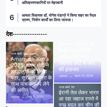
अतिक्रमणकारियों पर मेहरबानी
आमला विधायक डॉ. योगेश पंडाग्रे ने किया शहर का पैदल
भ्रमण, निर्माण कार्यों का लिया जायजा।
देश----------------
ताज़ा खबरें
,
देश
,
मध्य प्रदेश
पवन खेड़ा को राहत:
तेलंगाना हाईकोर्ट से
मिली एक हफ्ते की
ताज़ा खबरें
,
देश
अग्रिम जमानत,
Amarnath Yatra
संबंधित कोर्ट में जाने
2026: पीएम मोदी ने
की इजाजत
श्रद्धालुओं को लिखा
April 10, 2026
admin
पत्र, सुरक्षित यात्रा के
साथ पांच संकल्प लेने
ताज़ा खबरें
,
देश
की अपील
ईरानी तेल लेकर भारत
July 3, 2026
admin
आ रहा जहाज रास्ते में
रुख बदल कर चीन की