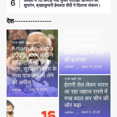
आमला में 10 करोड़ नशा मुक्ति प्रतिज्ञा अभियान का
शुभारंभ, ब्रह्माकुमारी हेमलता दीदी ने दिलाया संकल्प।
देश----------------
ताज़ा खबरें
,
देश
,
मध्य प्रदेश
पवन खेड़ा को राहत:
तेलंगाना हाईकोर्ट से
मिली एक हफ्ते की
ताज़ा खबरें
,
देश
अग्रिम जमानत,
Amarnath Yatra
संबंधित कोर्ट में जाने
2026: पीएम मोदी ने
की इजाजत
श्रद्धालुओं को लिखा
April 10, 2026
admin
पत्र, सुरक्षित यात्रा के
साथ पांच संकल्प लेने
ताज़ा खबरें
,
देश
की अपील
ईरानी तेल लेकर भारत
July 3, 2026
admin
आ रहा जहाज रास्ते में
रुख बदल कर चीन की
ओर बढ़ा
ताज़ा खबरें
,
देश
April 3, 2026
admin
16 नंबर’ में छिपा है