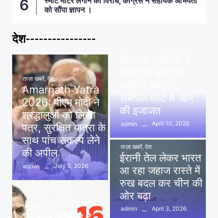
स्मार्ट मीटर लगाने का विरोध, कांग्रेस ने सहायक अभियंता
को सौंपा ज्ञापन ।
देश----------------
ताज़ा खबरें
,
देश
,
मध्य प्रदेश
पवन खेड़ा को राहत:
तेलंगाना हाईकोर्ट से
मिली एक हफ्ते की
ताज़ा खबरें
,
देश
अग्रिम जमानत,
Amarnath Yatra
संबंधित कोर्ट में जाने
2026: पीएम मोदी ने
की इजाजत
श्रद्धालुओं को लिखा
April 10, 2026
admin
पत्र, सुरक्षित यात्रा के
साथ पांच संकल्प लेने
ताज़ा खबरें
,
देश
की अपील
ईरानी तेल लेकर भारत
July 3, 2026
admin
आ रहा जहाज रास्ते में
रुख बदल कर चीन की
ओर बढ़ा
ताज़ा खबरें
,
देश
April 3, 2026
admin
16 नंबर’ में छिपा है