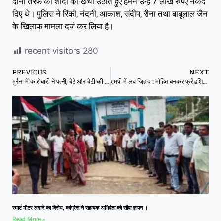
दोनों तरफ की शादी का खर्चा उठाते हुए हमने उन्हें 7 लाख रुपए नकद
दिए थे। पुलिस ने रिंकी, नंदनी, आकाश, संदीप, रीना तथा बाबूलाल जैन
के खिलाफ मामला दर्ज कर लिया है।
recent visitors
280
PREVIOUS
NEXT
मुरैना में कारोबारी ने पत्नी, बेटे और बेटी की गला काटकर हत्या की, खुद भी फांसी पर लटका
एमपी में लव जिहाद : मोहित बनकर फ्रेंडशिप की, दोस्तों से गैंगरेप करवाया
स्मार्ट मीटर लगाने का विरोध, कांग्रेस ने सहायक अभियंता को सौंपा ज्ञापन ।
Read More »