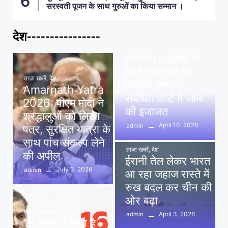
सरस्वती पूजन के साथ गुरुओं का किया सम्मान ।
देश----------------
ताज़ा खबरें
,
देश
,
मध्य प्रदेश
पवन खेड़ा को राहत:
तेलंगाना हाईकोर्ट से
मिली एक हफ्ते की
ताज़ा खबरें
,
देश
अग्रिम जमानत,
Amarnath Yatra
संबंधित कोर्ट में जाने
2026: पीएम मोदी ने
की इजाजत
श्रद्धालुओं को लिखा
April 10, 2026
admin
पत्र, सुरक्षित यात्रा के
साथ पांच संकल्प लेने
ताज़ा खबरें
,
देश
की अपील
ईरानी तेल लेकर भारत
July 3, 2026
admin
आ रहा जहाज रास्ते में
रुख बदल कर चीन की
ओर बढ़ा
ताज़ा खबरें
,
देश
April 3, 2026
admin
16 नंबर’ में छिपा है
ताज़ा खबरें
,
दिल्ली
,
देश