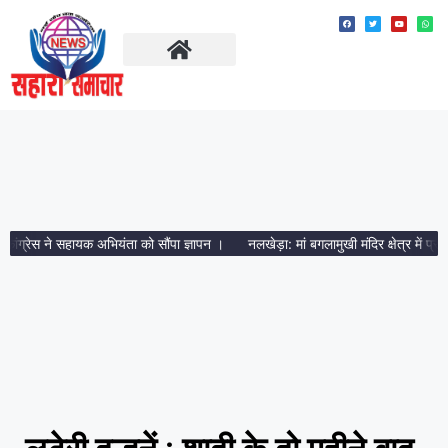
ताज़ा खबरें
मध्य प्रदेश
्रेस ने सहायक अभियंता को सौंपा ज्ञापन ।
नलखेड़ा: मां बगलामुखी मंदिर क्षेत्र में प्रशासन