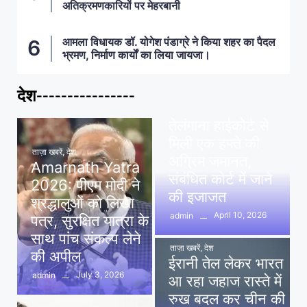
अतिक्रमणकारियों पर मेहरबानी
आमला विधायक डॉ. योगेश पंडाग्रे ने किया शहर का पैदल
भ्रमण, निर्माण कार्यों का लिया जायजा।
देश----------------
ताज़ा खबरें
,
देश
,
मध्य प्रदेश
पवन खेड़ा को राहत:
तेलंगाना हाईकोर्ट से
मिली एक हफ्ते की
ताज़ा खबरें
,
देश
अग्रिम जमानत,
Amarnath Yatra
संबंधित कोर्ट में जाने
2026: पीएम मोदी ने
की इजाजत
श्रद्धालुओं को लिखा
April 10, 2026
admin
पत्र, सुरक्षित यात्रा के
साथ पांच संकल्प लेने
ताज़ा खबरें
,
देश
की अपील
ईरानी तेल लेकर भारत
July 3, 2026
admin
आ रहा जहाज रास्ते में
रुख बदल कर चीन की