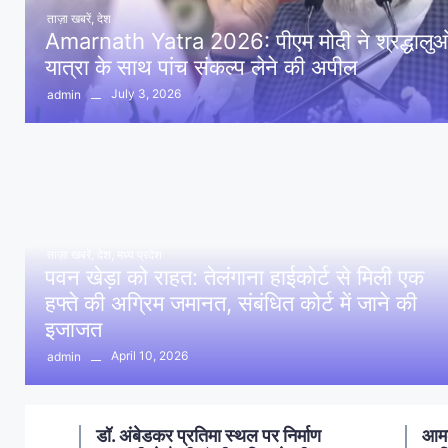
ताज़ा खबरें
,
देश
Amarnath Yatra 2026: पीएम मोदी ने श्रद्धालुओं 
यात्रा के साथ पांच संकल्प लेने की अपील
July 3, 2026
admin
ताज़ा खबरें
,
देश
,
मध्य प्रदेश
पवन खेड़ा को राहत: तेलंगाना हाईकोर्ट से मिली एक
हफ्ते की अग्रिम जमानत, संबंधित कोर्ट में जाने की
इजाजत
April 10, 2026
admin
ण
आमला में 10 करोड़ नशा मुक्ति
आमल