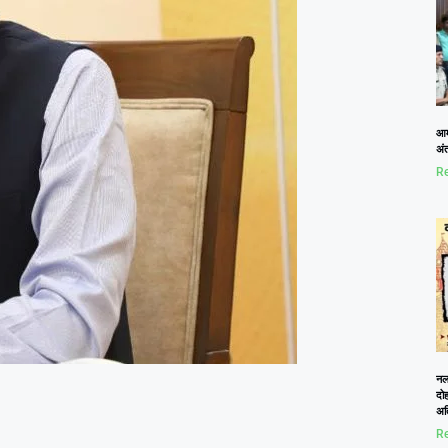
आम
अं
Re
नलख
दोह
अत
Re