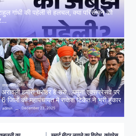
: राहुल गांधी की पहेली से हलचल, क्या परिसीमन को
पर…
ताज़ा खबरें
,
दिल्ली
,
देश
अरावली हमारी धरोहर है उसे…यमुना एक्सप्रेसवे पर
6 जिलों की महापंचायत में राकेश टिकैत ने भरी हुंकार
December 23, 2025
admin
नलखेड़ा: मां बगलामुखी मंदिर क्षेत्र में
ोध, कांग्रेस