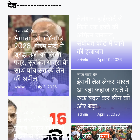
देश----------------
ताज़ा खबरें
,
देश
,
मध्य प्रदेश
पवन खेड़ा को राहत:
तेलंगाना हाईकोर्ट से
मिली एक हफ्ते की
ताज़ा खबरें
,
देश
अग्रिम जमानत,
Amarnath Yatra
संबंधित कोर्ट में जाने
2026: पीएम मोदी ने
की इजाजत
श्रद्धालुओं को लिखा
April 10, 2026
admin
पत्र, सुरक्षित यात्रा के
साथ पांच संकल्प लेने
ताज़ा खबरें
,
देश
की अपील
ईरानी तेल लेकर भारत
July 3, 2026
admin
आ रहा जहाज रास्ते में
रुख बदल कर चीन की
ओर बढ़ा
ताज़ा खबरें
,
देश
April 3, 2026
admin
16 नंबर’ में छिपा है
ताज़ा खबरें
,
दिल्ली
,
देश
जवाब: राहुल गांधी की
अरावली हमारी धरोहर
पहेली से हलचल, क्या
है उसे…यमुना