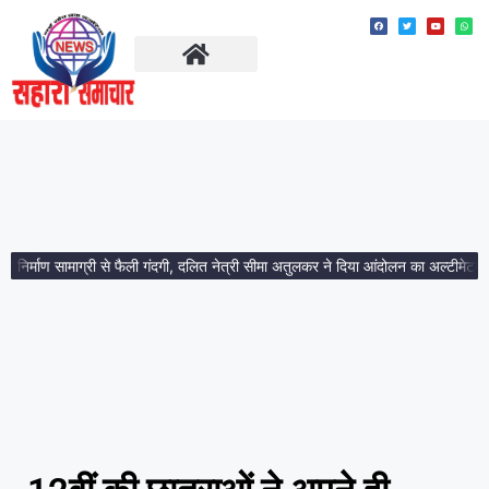
ताज़ा खबरें
मध्य प्रदेश
्माण सामाग्री से फैली गंदगी, दलित नेत्री सीमा अतुलकर ने दिया आंदोलन का अल्टीमेटम।