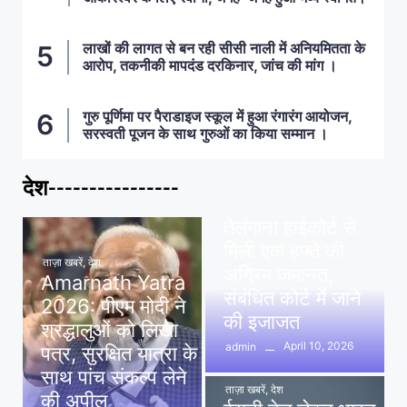
लाखों की लागत से बन रही सीसी नाली में अनियमितता के
आरोप, तकनीकी मापदंड दरकिनार, जांच की मांग ।
गुरु पूर्णिमा पर पैराडाइज स्कूल में हुआ रंगारंग आयोजन,
सरस्वती पूजन के साथ गुरुओं का किया सम्मान ।
देश----------------
ताज़ा खबरें
,
देश
,
मध्य प्रदेश
पवन खेड़ा को राहत:
तेलंगाना हाईकोर्ट से
मिली एक हफ्ते की
ताज़ा खबरें
,
देश
अग्रिम जमानत,
Amarnath Yatra
संबंधित कोर्ट में जाने
2026: पीएम मोदी ने
की इजाजत
श्रद्धालुओं को लिखा
April 10, 2026
admin
पत्र, सुरक्षित यात्रा के
साथ पांच संकल्प लेने
ताज़ा खबरें
,
देश
की अपील