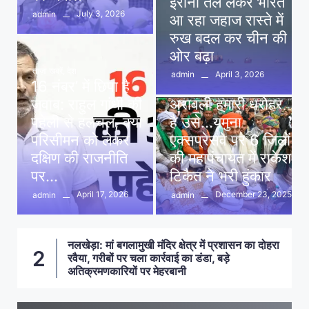
ईरानी तेल लेकर भारत
July 3, 2026
admin
आ रहा जहाज रास्ते में
रुख बदल कर चीन की
ओर बढ़ा
ताज़ा खबरें
,
देश
April 3, 2026
admin
16 नंबर’ में छिपा है
ताज़ा खबरें
,
दिल्ली
,
देश
जवाब: राहुल गांधी की
अरावली हमारी धरोहर
पहेली से हलचल, क्या
है उसे…यमुना
परिसीमन को लेकर
एक्सप्रेसवे पर 6 जिलों
दक्षिण की राजनीति
की महापंचायत में राकेश
पर…
टिकैत ने भरी हुंकार
April 17, 2026
December 23, 2025
admin
admin
नलखेड़ा: मां बगलामुखी मंदिर क्षेत्र में प्रशासन का दोहरा
ा
2
रवैया, गरीबों पर चला कार्रवाई का डंडा, बड़े
अतिक्रमणकारियों पर मेहरबानी