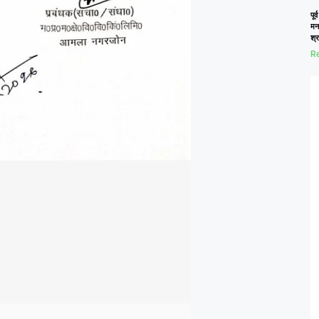
पूर
मन
श्र
Re