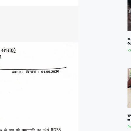
आम
पैद
Re
ला
के
Re