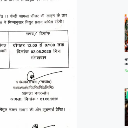
आज
लाख
Re