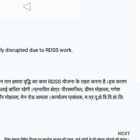
pply disrupted due to RDSS work.
ाइन तार क्षमता वृद्धि का काम RDSS योजना के तहत करना है।इस कारण
 बाधित रहेगी।प्रभावित क्षेत्र: पीरसमजिल, डीमर मोहल्ला, गणेश
हल्ला, मेन रोड आमला।कार्यालय प्रबंधक, म.प्र.पू.क्षे.वि.वि.कं.लि.
NEXT
विश्व तंबाकू निषेध दिवस पर सार्थक सृजन की पहल, कई लोगों ने ली तंबाकू छोड़ने की शपथ।