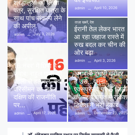
श्रद्धालुओं को लिखा
April 10, 2026
admin
पत्र, सुरक्षित यात्रा के
साथ पांच संकल्प लेने
ताज़ा खबरें
,
देश
की अपील
ईरानी तेल लेकर भारत
July 3, 2026
admin
आ रहा जहाज रास्ते में
रुख बदल कर चीन की
ओर बढ़ा
ताज़ा खबरें
,
देश
April 3, 2026
admin
16 नंबर’ में छिपा है
ताज़ा खबरें
,
दिल्ली
,
देश
जवाब: राहुल गांधी की
अरावली हमारी धरोहर
पहेली से हलचल, क्या
है उसे…यमुना
परिसीमन को लेकर
एक्सप्रेसवे पर 6 जिलों
दक्षिण की राजनीति
की महापंचायत में राकेश
पर…
टिकैत ने भरी हुंकार
April 17, 2026
December 23, 2025
admin
admin