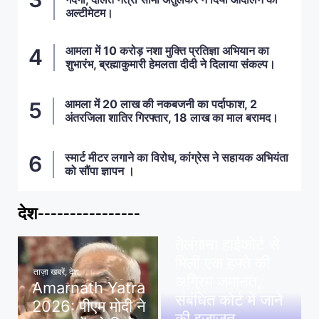
अल्टीमेटम।
आमला में 10 करोड़ नशा मुक्ति प्रतिज्ञा अभियान का
शुभारंभ, ब्रह्माकुमारी हेमलता दीदी ने दिलाया संकल्प।
आमला में 20 लाख की नकबजनी का पर्दाफाश, 2
अंतरजिला शातिर गिरफ्तार, 18 लाख का माल बरामद।
स्मार्ट मीटर लगाने का विरोध, कांग्रेस ने सहायक अभियंता
को सौंपा ज्ञापन ।
देश----------------
ताज़ा खबरें
,
देश
,
मध्य प्रदेश
पवन खेड़ा को राहत:
तेलंगाना हाईकोर्ट से
मिली एक हफ्ते की
ताज़ा खबरें
,
देश
अग्रिम जमानत,
Amarnath Yatra
संबंधित कोर्ट में जाने
2026: पीएम मोदी ने
की इजाजत