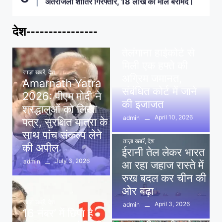
अंतरजिला शातिर गिरफ्तार, 18 लाख का माल बरामद।
देश----------------
ताज़ा खबरें
,
देश
,
मध्य प्रदेश
पवन खेड़ा को राहत:
तेलंगाना हाईकोर्ट से
मिली एक हफ्ते की
ताज़ा खबरें
,
देश
अग्रिम जमानत,
Amarnath Yatra
संबंधित कोर्ट में जाने
2026: पीएम मोदी ने
की इजाजत
श्रद्धालुओं को लिखा
April 10, 2026
admin
पत्र, सुरक्षित यात्रा के
साथ पांच संकल्प लेने
ताज़ा खबरें
,
देश
की अपील
ईरानी तेल लेकर भारत
July 3, 2026
admin
आ रहा जहाज रास्ते में
रुख बदल कर चीन की
ओर बढ़ा
ताज़ा खबरें
,
देश
April 3, 2026
admin
16 नंबर’ में छिपा है
ताज़ा खबरें
,
दिल्ली
,
देश