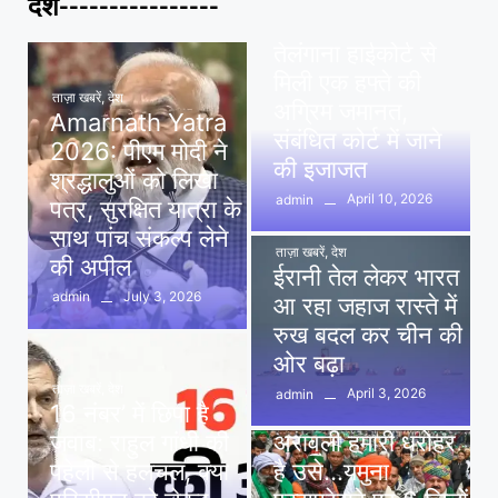
देश----------------
पवन खेड़ा को राहत:
तेलंगाना हाईकोर्ट से
मिली एक हफ्ते की
ताज़ा खबरें
,
देश
अग्रिम जमानत,
Amarnath Yatra
संबंधित कोर्ट में जाने
2026: पीएम मोदी ने
की इजाजत
श्रद्धालुओं को लिखा
April 10, 2026
admin
पत्र, सुरक्षित यात्रा के
साथ पांच संकल्प लेने
ताज़ा खबरें
,
देश
की अपील
ईरानी तेल लेकर भारत
July 3, 2026
admin
आ रहा जहाज रास्ते में
रुख बदल कर चीन की
ओर बढ़ा
ताज़ा खबरें
,
देश
April 3, 2026
admin
16 नंबर’ में छिपा है
ताज़ा खबरें
,
दिल्ली
,
देश
जवाब: राहुल गांधी की
अरावली हमारी धरोहर
पहेली से हलचल, क्या
है उसे…यमुना