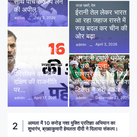
साथ पांच संकल्प लेने
ताज़ा खबरें
,
देश
की अपील
ईरानी तेल लेकर भारत
July 3, 2026
admin
आ रहा जहाज रास्ते में
रुख बदल कर चीन की
ओर बढ़ा
ताज़ा खबरें
,
देश
April 3, 2026
admin
16 नंबर’ में छिपा है
ताज़ा खबरें
,
दिल्ली
,
देश
जवाब: राहुल गांधी की
अरावली हमारी धरोहर
पहेली से हलचल, क्या
है उसे…यमुना
परिसीमन को लेकर
एक्सप्रेसवे पर 6 जिलों
दक्षिण की राजनीति
की महापंचायत में राकेश
पर…
टिकैत ने भरी हुंकार
April 17, 2026
December 23, 2025
admin
admin
आमला में 10 करोड़ नशा मुक्ति प्रतिज्ञा अभियान का
2
शुभारंभ, ब्रह्माकुमारी हेमलता दीदी ने दिलाया संकल्प।