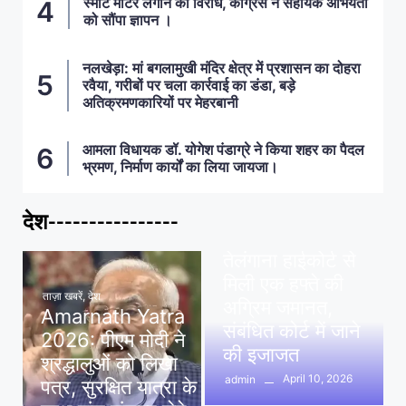
स्मार्ट मीटर लगाने का विरोध, कांग्रेस ने सहायक अभियंता
को सौंपा ज्ञापन ।
नलखेड़ा: मां बगलामुखी मंदिर क्षेत्र में प्रशासन का दोहरा
रवैया, गरीबों पर चला कार्रवाई का डंडा, बड़े
अतिक्रमणकारियों पर मेहरबानी
आमला विधायक डॉ. योगेश पंडाग्रे ने किया शहर का पैदल
भ्रमण, निर्माण कार्यों का लिया जायजा।
देश----------------
ताज़ा खबरें
,
देश
,
मध्य प्रदेश
पवन खेड़ा को राहत:
तेलंगाना हाईकोर्ट से
मिली एक हफ्ते की
ताज़ा खबरें
,
देश
अग्रिम जमानत,
Amarnath Yatra
संबंधित कोर्ट में जाने
2026: पीएम मोदी ने
की इजाजत
श्रद्धालुओं को लिखा
April 10, 2026
admin
पत्र, सुरक्षित यात्रा के