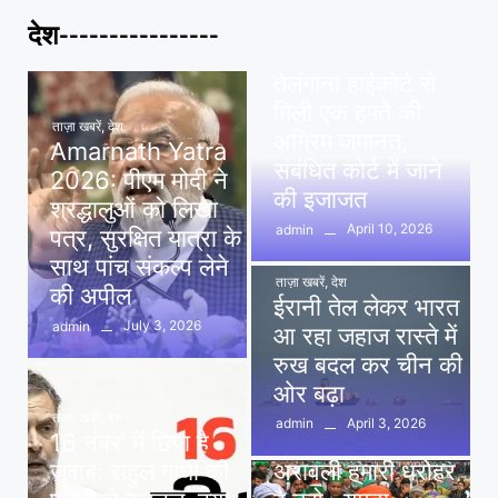
देश----------------
ताज़ा खबरें
,
देश
,
मध्य प्रदेश
पवन खेड़ा को राहत:
तेलंगाना हाईकोर्ट से
मिली एक हफ्ते की
ताज़ा खबरें
,
देश
अग्रिम जमानत,
Amarnath Yatra
संबंधित कोर्ट में जाने
2026: पीएम मोदी ने
की इजाजत
श्रद्धालुओं को लिखा
April 10, 2026
admin
पत्र, सुरक्षित यात्रा के
साथ पांच संकल्प लेने
ताज़ा खबरें
,
देश
की अपील
ईरानी तेल लेकर भारत
July 3, 2026
admin
आ रहा जहाज रास्ते में
रुख बदल कर चीन की
ओर बढ़ा
ताज़ा खबरें
,
देश
April 3, 2026
admin
16 नंबर’ में छिपा है
ताज़ा खबरें
,
दिल्ली
,
देश
जवाब: राहुल गांधी की
अरावली हमारी धरोहर