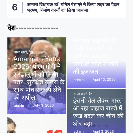
आमला विधायक डॉ. योगेश पंडाग्रे ने किया शहर का पैदल
भ्रमण, निर्माण कार्यों का लिया जायजा।
देश----------------
ताज़ा खबरें
,
देश
,
मध्य प्रदेश
पवन खेड़ा को राहत:
तेलंगाना हाईकोर्ट से
मिली एक हफ्ते की
ताज़ा खबरें
,
देश
अग्रिम जमानत,
Amarnath Yatra
संबंधित कोर्ट में जाने
2026: पीएम मोदी ने
की इजाजत
श्रद्धालुओं को लिखा
April 10, 2026
admin
पत्र, सुरक्षित यात्रा के
साथ पांच संकल्प लेने
ताज़ा खबरें
,
देश
की अपील
ईरानी तेल लेकर भारत
July 3, 2026
admin
आ रहा जहाज रास्ते में
रुख बदल कर चीन की
ओर बढ़ा
ताज़ा खबरें
,
देश
April 3, 2026
admin