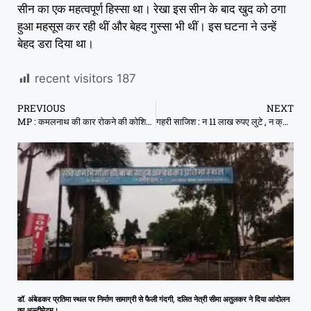
सीन का एक महत्वपूर्ण हिस्सा था। रेखा इस सीन के बाद खुद को ठगा
हुआ महसूस कर रही थीं और बेहद गुस्सा भी थीं। इस घटना ने उन्हें
बेहद डरा दिया था।
recent visitors
187
PREVIOUS
NEXT
MP : कमलनाथ की कार रोकने की कोशिश; भाजयुमो कार्यकर्ताओं ने पथराव किया, काले झंडे दिखाए
गहरी साजिश : न 11 लाख रुपए लुटे , न क्रॉकरी कारोबारी जिंदा जला, वह जिंदा है, गिरफ्तार
डॉ. अंबेडकर प्रतिमा स्थल पर निर्माण सामाग्री से फैली गंदगी, दलित नेत्री सीमा अतुलकर ने दिया आंदोलन
का अल्टीमेटम।