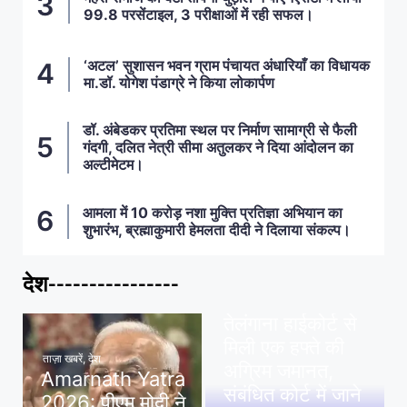
99.8 परसेंटाइल, 3 परीक्षाओं में रही सफल।
‘अटल’ सुशासन भवन ग्राम पंचायत अंधारियाँ का विधायक
मा.डॉ. योगेश पंडाग्रे ने किया लोकार्पण
डॉ. अंबेडकर प्रतिमा स्थल पर निर्माण सामाग्री से फैली
गंदगी, दलित नेत्री सीमा अतुलकर ने दिया आंदोलन का
अल्टीमेटम।
आमला में 10 करोड़ नशा मुक्ति प्रतिज्ञा अभियान का
शुभारंभ, ब्रह्माकुमारी हेमलता दीदी ने दिलाया संकल्प।
देश----------------
ताज़ा खबरें
,
देश
,
मध्य प्रदेश
पवन खेड़ा को राहत:
तेलंगाना हाईकोर्ट से
मिली एक हफ्ते की
ताज़ा खबरें
,
देश
अग्रिम जमानत,
Amarnath Yatra
संबंधित कोर्ट में जाने
2026: पीएम मोदी ने