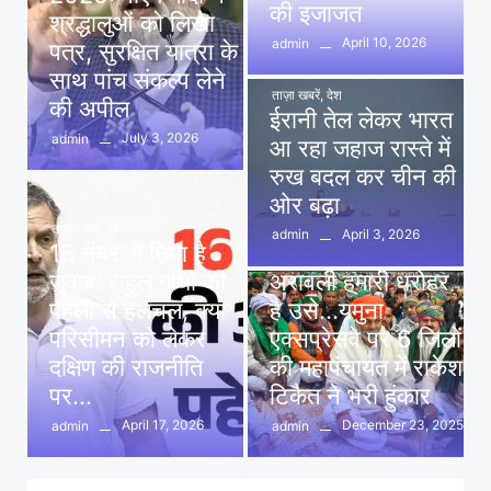
की इजाजत
श्रद्धालुओं को लिखा
April 10, 2026
admin
पत्र, सुरक्षित यात्रा के
साथ पांच संकल्प लेने
ताज़ा खबरें
,
देश
की अपील
ईरानी तेल लेकर भारत
July 3, 2026
admin
आ रहा जहाज रास्ते में
रुख बदल कर चीन की
ओर बढ़ा
ताज़ा खबरें
,
देश
April 3, 2026
admin
16 नंबर’ में छिपा है
ताज़ा खबरें
,
दिल्ली
,
देश
जवाब: राहुल गांधी की
अरावली हमारी धरोहर
पहेली से हलचल, क्या
है उसे…यमुना
परिसीमन को लेकर
एक्सप्रेसवे पर 6 जिलों
दक्षिण की राजनीति
की महापंचायत में राकेश
पर…
टिकैत ने भरी हुंकार
April 17, 2026
December 23, 2025
admin
admin