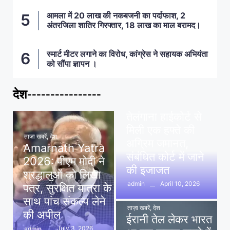
आमला में 20 लाख की नकबजनी का पर्दाफाश, 2
अंतरजिला शातिर गिरफ्तार, 18 लाख का माल बरामद।
स्मार्ट मीटर लगाने का विरोध, कांग्रेस ने सहायक अभियंता
को सौंपा ज्ञापन ।
देश----------------
ताज़ा खबरें
,
देश
,
मध्य प्रदेश
पवन खेड़ा को राहत:
तेलंगाना हाईकोर्ट से
मिली एक हफ्ते की
ताज़ा खबरें
,
देश
अग्रिम जमानत,
Amarnath Yatra
संबंधित कोर्ट में जाने
2026: पीएम मोदी ने
की इजाजत
श्रद्धालुओं को लिखा
April 10, 2026
admin
पत्र, सुरक्षित यात्रा के
साथ पांच संकल्प लेने
ताज़ा खबरें
,
देश
की अपील
ईरानी तेल लेकर भारत
July 3, 2026
admin