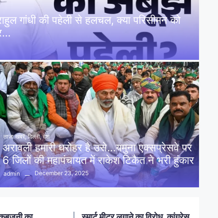
: राहुल गांधी की पहेली से हलचल, क्या परिसीमन को
पर…
ताज़ा खबरें
,
दिल्ली
,
देश
अरावली हमारी धरोहर है उसे…यमुना एक्सप्रेसवे पर
6 जिलों की महापंचायत में राकेश टिकैत ने भरी हुंकार
December 23, 2025
admin
नलखेड़ा: मां बगलामुखी मंदिर क्षेत्र में
ोध, कांग्रेस