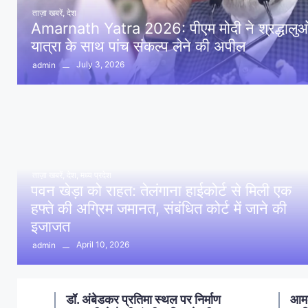
ताज़ा खबरें
,
देश
Amarnath Yatra 2026: पीएम मोदी ने श्रद्धालुओं 
यात्रा के साथ पांच संकल्प लेने की अपील
July 3, 2026
admin
ताज़ा खबरें
,
देश
,
मध्य प्रदेश
पवन खेड़ा को राहत: तेलंगाना हाईकोर्ट से मिली एक
हफ्ते की अग्रिम जमानत, संबंधित कोर्ट में जाने की
इजाजत
April 10, 2026
admin
ण
आमला में 10 करोड़ नशा मुक्ति
आमल