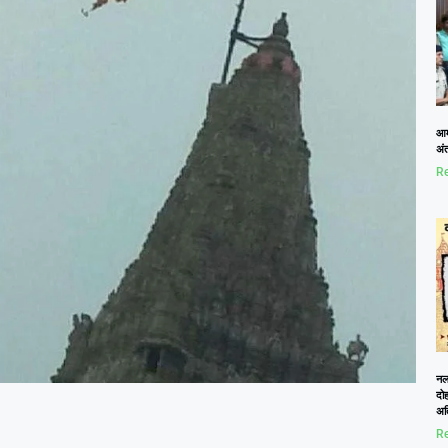
आम
अं
Re
नलख
दोह
अत
Re