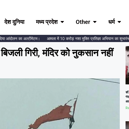
देश दुनिया
मध्य प्रदेश
Other
धर्म
 आंदोलन का अल्टीमेटम।
आमला में 10 करोड़ नशा मुक्ति प्रतिज्ञा अभियान का शुभारंभ, ब्रह
 बिजली गिरी, मंदिर को नुकसान नहीं
डॉ.
गं
अल
Re