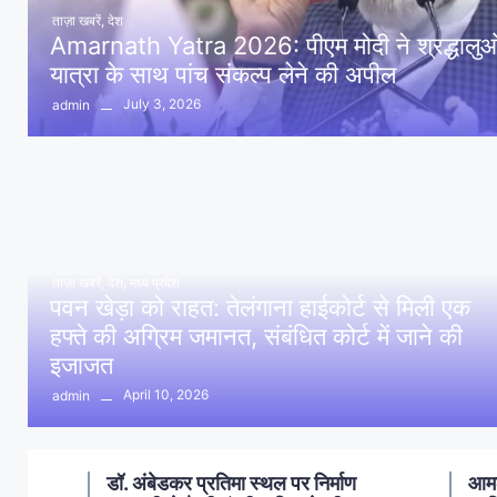
ताज़ा खबरें
,
देश
Amarnath Yatra 2026: पीएम मोदी ने श्रद्धालुओं 
यात्रा के साथ पांच संकल्प लेने की अपील
July 3, 2026
admin
ताज़ा खबरें
,
देश
,
मध्य प्रदेश
पवन खेड़ा को राहत: तेलंगाना हाईकोर्ट से मिली एक
हफ्ते की अग्रिम जमानत, संबंधित कोर्ट में जाने की
इजाजत
April 10, 2026
admin
ण
आमला में 10 करोड़ नशा मुक्ति
आमल