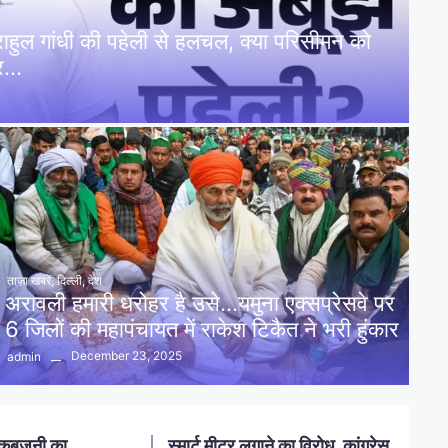
: राहुल गांधी की पहेली से हलचल, क्या परिसीमन को
पर…
ताज़ा खबरें
,
दिल्ली
,
देश
अरावली हमारी धरोहर है उसे…यमुना एक्सप्रेसवे पर
6 जिलों की महापंचायत में राकेश टिकैत ने भरी हुंकार
December 23, 2025
admin
नलखेड़ा: मां बगलामुखी मंदिर क्षेत्र में
ोध, कांग्रेस