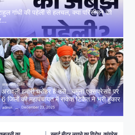
: राहुल गांधी की पहेली से हलचल, क्या परिसीमन को
पर…
ताज़ा खबरें
,
दिल्ली
,
देश
अरावली हमारी धरोहर है उसे…यमुना एक्सप्रेसवे पर
6 जिलों की महापंचायत में राकेश टिकैत ने भरी हुंकार
December 23, 2025
admin
नलखेड़ा: मां बगलामुखी मंदिर क्षेत्र में
ोध, कांग्रेस