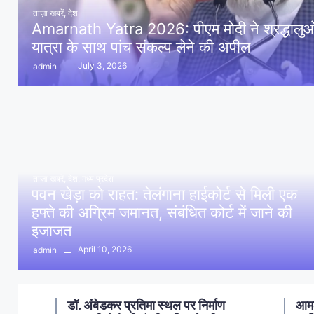
ताज़ा खबरें
,
देश
Amarnath Yatra 2026: पीएम मोदी ने श्रद्धालुओं 
यात्रा के साथ पांच संकल्प लेने की अपील
July 3, 2026
admin
ताज़ा खबरें
,
देश
,
मध्य प्रदेश
पवन खेड़ा को राहत: तेलंगाना हाईकोर्ट से मिली एक
हफ्ते की अग्रिम जमानत, संबंधित कोर्ट में जाने की
इजाजत
April 10, 2026
admin
ण
आमला में 10 करोड़ नशा मुक्ति
आमल