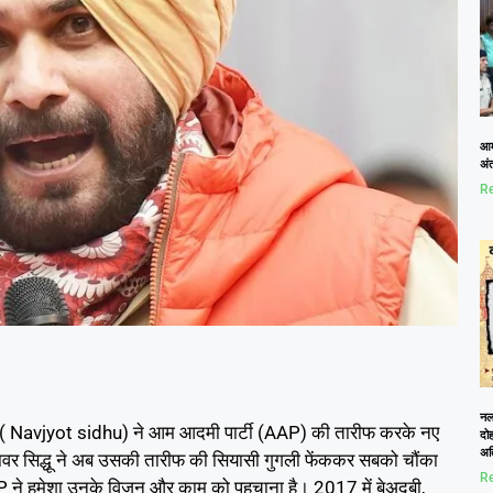
आम
अं
Re
नलख
धू ( Navjyot sidhu) ने आम आदमी पार्टी (AAP) की तारीफ करके नए
दोह
अत
र सिद्धू ने अब उसकी तारीफ की सियासी गुगली फेंककर सबको चौंका
Re
टी AAP ने हमेशा उनके विजन और काम को पहचाना है। 2017 में बेअदबी,