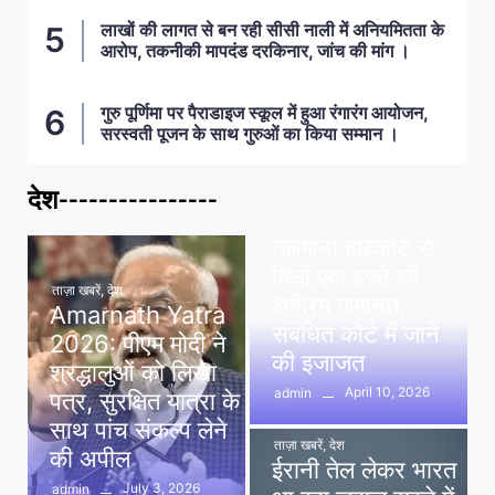
लाखों की लागत से बन रही सीसी नाली में अनियमितता के
आरोप, तकनीकी मापदंड दरकिनार, जांच की मांग ।
गुरु पूर्णिमा पर पैराडाइज स्कूल में हुआ रंगारंग आयोजन,
सरस्वती पूजन के साथ गुरुओं का किया सम्मान ।
देश----------------
ताज़ा खबरें
,
देश
,
मध्य प्रदेश
पवन खेड़ा को राहत:
तेलंगाना हाईकोर्ट से
मिली एक हफ्ते की
ताज़ा खबरें
,
देश
अग्रिम जमानत,
Amarnath Yatra
संबंधित कोर्ट में जाने
2026: पीएम मोदी ने
की इजाजत
श्रद्धालुओं को लिखा
April 10, 2026
admin
पत्र, सुरक्षित यात्रा के
साथ पांच संकल्प लेने
ताज़ा खबरें
,
देश
की अपील
ईरानी तेल लेकर भारत
July 3, 2026
admin