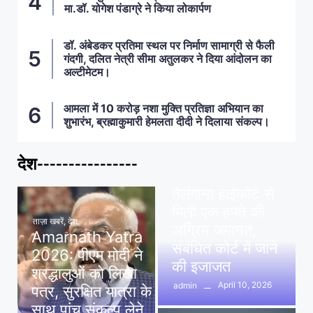
मा.डॉ. योगेश पंडाग्रे ने किया लोकार्पण
डॉ. अंबेडकर प्रतिमा स्थल पर निर्माण सामाग्री से फैली
गंदगी, दलित नेत्री सीमा अतुलकर ने दिया आंदोलन का
अल्टीमेटम।
आमला में 10 करोड़ नशा मुक्ति प्रतिज्ञा अभियान का
शुभारंभ, ब्रह्माकुमारी हेमलता दीदी ने दिलाया संकल्प।
देश----------------
ताज़ा खबरें
,
देश
,
मध्य प्रदेश
पवन खेड़ा को राहत:
तेलंगाना हाईकोर्ट से
मिली एक हफ्ते की
ताज़ा खबरें
,
देश
अग्रिम जमानत,
Amarnath Yatra
संबंधित कोर्ट में जाने
2026: पीएम मोदी ने
की इजाजत
श्रद्धालुओं को लिखा
April 10, 2026
admin
पत्र, सुरक्षित यात्रा के
साथ पांच संकल्प लेने