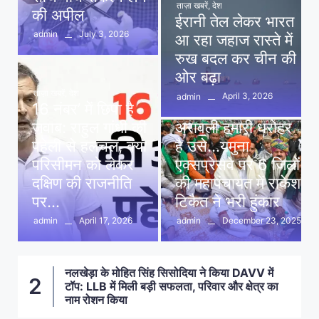
ताज़ा खबरें
,
देश
की अपील
ईरानी तेल लेकर भारत
July 3, 2026
admin
आ रहा जहाज रास्ते में
रुख बदल कर चीन की
ओर बढ़ा
ताज़ा खबरें
,
देश
April 3, 2026
admin
16 नंबर’ में छिपा है
ताज़ा खबरें
,
दिल्ली
,
देश
जवाब: राहुल गांधी की
अरावली हमारी धरोहर
पहेली से हलचल, क्या
है उसे…यमुना
परिसीमन को लेकर
एक्सप्रेसवे पर 6 जिलों
दक्षिण की राजनीति
की महापंचायत में राकेश
पर…
टिकैत ने भरी हुंकार
April 17, 2026
December 23, 2025
admin
admin
नलखेड़ा के मोहित सिंह सिसोदिया ने किया DAVV में
े
2
टॉप: LLB में मिली बड़ी सफलता, परिवार और क्षेत्र का
नाम रोशन किया