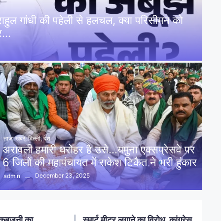
: राहुल गांधी की पहेली से हलचल, क्या परिसीमन को
पर…
ताज़ा खबरें
,
दिल्ली
,
देश
अरावली हमारी धरोहर है उसे…यमुना एक्सप्रेसवे पर
6 जिलों की महापंचायत में राकेश टिकैत ने भरी हुंकार
December 23, 2025
admin
नलखेड़ा: मां बगलामुखी मंदिर क्षेत्र में
ोध, कांग्रेस