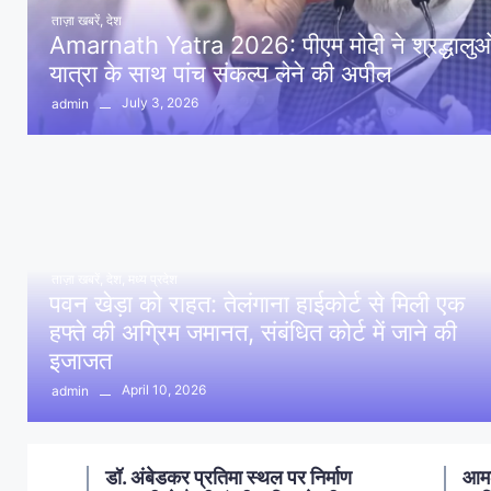
ताज़ा खबरें
,
देश
Amarnath Yatra 2026: पीएम मोदी ने श्रद्धालुओं 
यात्रा के साथ पांच संकल्प लेने की अपील
July 3, 2026
admin
ताज़ा खबरें
,
देश
,
मध्य प्रदेश
पवन खेड़ा को राहत: तेलंगाना हाईकोर्ट से मिली एक
हफ्ते की अग्रिम जमानत, संबंधित कोर्ट में जाने की
इजाजत
April 10, 2026
admin
ण
आमला में 10 करोड़ नशा मुक्ति
आमल