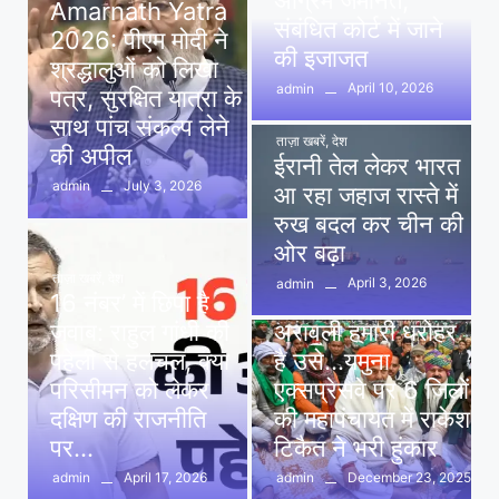
अग्रिम जमानत,
Amarnath Yatra
संबंधित कोर्ट में जाने
2026: पीएम मोदी ने
की इजाजत
श्रद्धालुओं को लिखा
April 10, 2026
admin
पत्र, सुरक्षित यात्रा के
साथ पांच संकल्प लेने
ताज़ा खबरें
,
देश
की अपील
ईरानी तेल लेकर भारत
July 3, 2026
admin
आ रहा जहाज रास्ते में
रुख बदल कर चीन की
ओर बढ़ा
ताज़ा खबरें
,
देश
April 3, 2026
admin
16 नंबर’ में छिपा है
ताज़ा खबरें
,
दिल्ली
,
देश
जवाब: राहुल गांधी की
अरावली हमारी धरोहर
पहेली से हलचल, क्या
है उसे…यमुना
परिसीमन को लेकर
एक्सप्रेसवे पर 6 जिलों
दक्षिण की राजनीति
की महापंचायत में राकेश
पर…
टिकैत ने भरी हुंकार
April 17, 2026
December 23, 2025
admin
admin