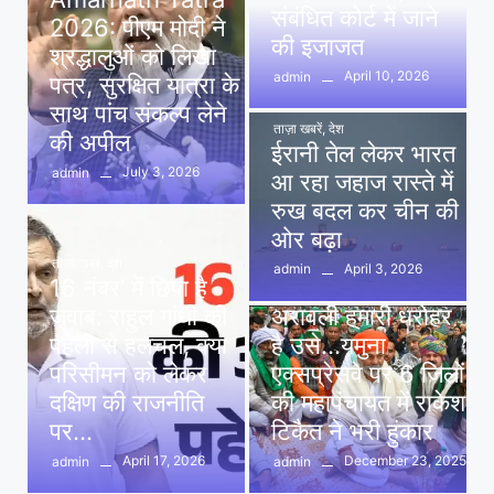
संबंधित कोर्ट में जाने
2026: पीएम मोदी ने
की इजाजत
श्रद्धालुओं को लिखा
April 10, 2026
admin
पत्र, सुरक्षित यात्रा के
साथ पांच संकल्प लेने
ताज़ा खबरें
,
देश
की अपील
ईरानी तेल लेकर भारत
July 3, 2026
admin
आ रहा जहाज रास्ते में
रुख बदल कर चीन की
ओर बढ़ा
ताज़ा खबरें
,
देश
April 3, 2026
admin
16 नंबर’ में छिपा है
ताज़ा खबरें
,
दिल्ली
,
देश
जवाब: राहुल गांधी की
अरावली हमारी धरोहर
पहेली से हलचल, क्या
है उसे…यमुना
परिसीमन को लेकर
एक्सप्रेसवे पर 6 जिलों
दक्षिण की राजनीति
की महापंचायत में राकेश
पर…
टिकैत ने भरी हुंकार
April 17, 2026
December 23, 2025
admin
admin