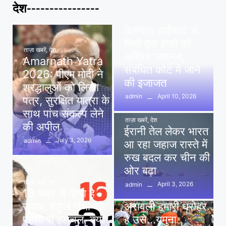
देश----------------
ताज़ा खबरें
,
देश
,
मध्य प्रदेश
पवन खेड़ा को राहत:
तेलंगाना हाईकोर्ट से
मिली एक हफ्ते की
ताज़ा खबरें
,
देश
अग्रिम जमानत,
Amarnath Yatra
संबंधित कोर्ट में जाने
2026: पीएम मोदी ने
की इजाजत
श्रद्धालुओं को लिखा
April 10, 2026
admin
पत्र, सुरक्षित यात्रा के
साथ पांच संकल्प लेने
ताज़ा खबरें
,
देश
की अपील
ईरानी तेल लेकर भारत
July 3, 2026
admin
आ रहा जहाज रास्ते में
रुख बदल कर चीन की
ओर बढ़ा
ताज़ा खबरें
,
देश
April 3, 2026
admin
16 नंबर’ में छिपा है
ताज़ा खबरें
,
दिल्ली
,
देश
जवाब: राहुल गांधी की
अरावली हमारी धरोहर
पहेली से हलचल, क्या
है उसे…यमुना