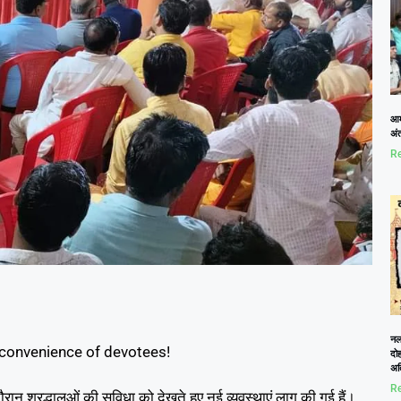
आम
अं
Re
नलख
 convenience of devotees!
दोह
अत
Re
ौरान श्रद्धालुओं की सुविधा को देखते हुए नई व्यवस्थाएं लागू की गई हैं।