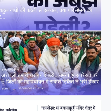
: राहुल गांधी की पहेली से हलचल, क्या परिसीमन को
पर…
ताज़ा खबरें
,
दिल्ली
,
देश
अरावली हमारी धरोहर है उसे…यमुना एक्सप्रेसवे पर
6 जिलों की महापंचायत में राकेश टिकैत ने भरी हुंकार
December 23, 2025
admin
नलखेड़ा: मां बगलामुखी मंदिर क्षेत्र में
ोध, कांग्रेस