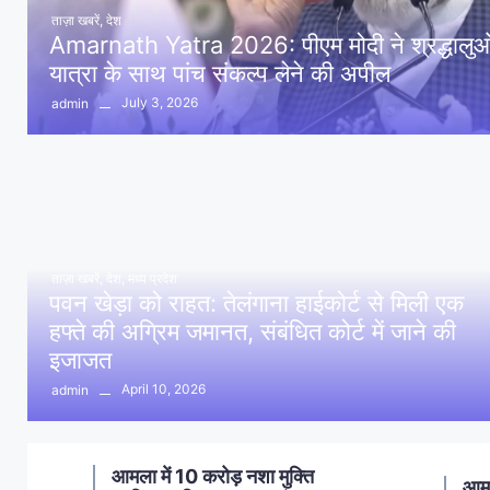
ताज़ा खबरें
,
देश
Amarnath Yatra 2026: पीएम मोदी ने श्रद्धालुओं 
यात्रा के साथ पांच संकल्प लेने की अपील
July 3, 2026
admin
ताज़ा खबरें
,
देश
,
मध्य प्रदेश
पवन खेड़ा को राहत: तेलंगाना हाईकोर्ट से मिली एक
हफ्ते की अग्रिम जमानत, संबंधित कोर्ट में जाने की
इजाजत
April 10, 2026
admin
ण
आमला में 10 करोड़ नशा मुक्ति
आमल