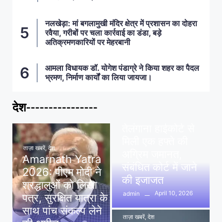
नलखेड़ा: मां बगलामुखी मंदिर क्षेत्र में प्रशासन का दोहरा
रवैया, गरीबों पर चला कार्रवाई का डंडा, बड़े
अतिक्रमणकारियों पर मेहरबानी
आमला विधायक डॉ. योगेश पंडाग्रे ने किया शहर का पैदल
भ्रमण, निर्माण कार्यों का लिया जायजा।
देश----------------
ताज़ा खबरें
,
देश
,
मध्य प्रदेश
पवन खेड़ा को राहत:
तेलंगाना हाईकोर्ट से
मिली एक हफ्ते की
ताज़ा खबरें
,
देश
अग्रिम जमानत,
Amarnath Yatra
संबंधित कोर्ट में जाने
2026: पीएम मोदी ने
की इजाजत
श्रद्धालुओं को लिखा
April 10, 2026
admin
पत्र, सुरक्षित यात्रा के
साथ पांच संकल्प लेने
ताज़ा खबरें
,
देश