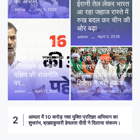
की अपील
ईरानी तेल लेकर भारत
July 3, 2026
admin
आ रहा जहाज रास्ते में
रुख बदल कर चीन की
ओर बढ़ा
ताज़ा खबरें
,
देश
April 3, 2026
admin
16 नंबर’ में छिपा है
ताज़ा खबरें
,
दिल्ली
,
देश
जवाब: राहुल गांधी की
अरावली हमारी धरोहर
पहेली से हलचल, क्या
है उसे…यमुना
परिसीमन को लेकर
एक्सप्रेसवे पर 6 जिलों
दक्षिण की राजनीति
की महापंचायत में राकेश
पर…
टिकैत ने भरी हुंकार
April 17, 2026
December 23, 2025
admin
admin
आमला में 10 करोड़ नशा मुक्ति प्रतिज्ञा अभियान का
2
शुभारंभ, ब्रह्माकुमारी हेमलता दीदी ने दिलाया संकल्प।