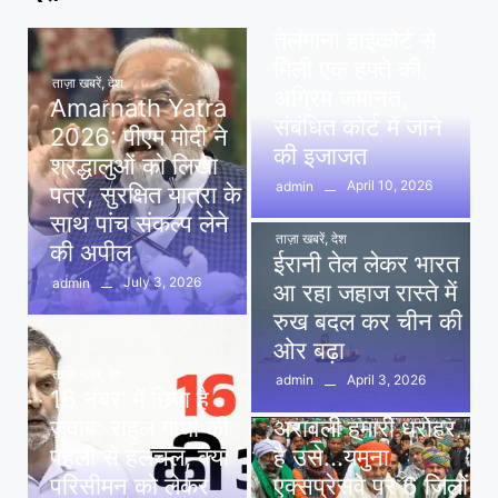
पवन खेड़ा को राहत:
तेलंगाना हाईकोर्ट से
मिली एक हफ्ते की
ताज़ा खबरें
,
देश
अग्रिम जमानत,
Amarnath Yatra
संबंधित कोर्ट में जाने
2026: पीएम मोदी ने
की इजाजत
श्रद्धालुओं को लिखा
April 10, 2026
admin
पत्र, सुरक्षित यात्रा के
साथ पांच संकल्प लेने
ताज़ा खबरें
,
देश
की अपील
ईरानी तेल लेकर भारत
July 3, 2026
admin
आ रहा जहाज रास्ते में
रुख बदल कर चीन की
ओर बढ़ा
ताज़ा खबरें
,
देश
April 3, 2026
admin
16 नंबर’ में छिपा है
ताज़ा खबरें
,
दिल्ली
,
देश
जवाब: राहुल गांधी की
अरावली हमारी धरोहर
पहेली से हलचल, क्या
है उसे…यमुना
परिसीमन को लेकर
एक्सप्रेसवे पर 6 जिलों