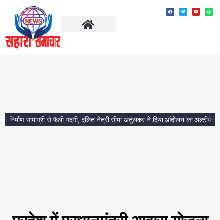
ताज़ा खबरें
मध्य प्रदेश
र्माण सामाग्री से फैली गंदगी, दलित नेत्री सीमा अतुलकर ने दिया आंदोलन का अल्टीमेटम।