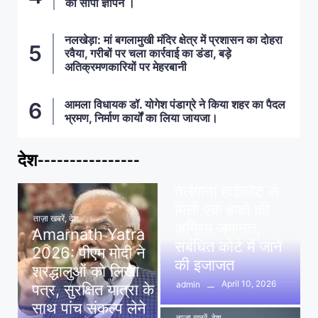
को सौंपा ज्ञापन ।
नलखेड़ा: मां बगलामुखी मंदिर क्षेत्र में प्रशासन का दोहरा
रवैया, गरीबों पर चला कार्रवाई का डंडा, बड़े
अतिक्रमणकारियों पर मेहरबानी
आमला विधायक डॉ. योगेश पंडाग्रे ने किया शहर का पैदल
भ्रमण, निर्माण कार्यों का लिया जायजा।
देश----------------
ताज़ा खबरें
,
देश
,
मध्य प्रदेश
पवन खेड़ा को राहत:
तेलंगाना हाईकोर्ट से
मिली एक हफ्ते की
ताज़ा खबरें
,
देश
अग्रिम जमानत,
Amarnath Yatra
संबंधित कोर्ट में जाने
2026: पीएम मोदी ने
की इजाजत
श्रद्धालुओं को लिखा
April 10, 2026
admin
पत्र, सुरक्षित यात्रा के
साथ पांच संकल्प लेने
ताज़ा खबरें
,
देश