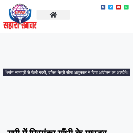
ताज़ा खबरें
मध्य प्रदेश
्माण सामाग्री से फैली गंदगी, दलित नेत्री सीमा अतुलकर ने दिया आंदोलन का अल्टीमेटम।