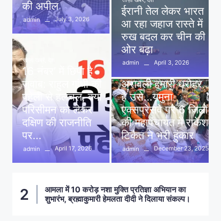
की अपील
ईरानी तेल लेकर भारत
July 3, 2026
admin
आ रहा जहाज रास्ते में
रुख बदल कर चीन की
ओर बढ़ा
ताज़ा खबरें
,
देश
April 3, 2026
admin
16 नंबर’ में छिपा है
ताज़ा खबरें
,
दिल्ली
,
देश
जवाब: राहुल गांधी की
अरावली हमारी धरोहर
पहेली से हलचल, क्या
है उसे…यमुना
परिसीमन को लेकर
एक्सप्रेसवे पर 6 जिलों
दक्षिण की राजनीति
की महापंचायत में राकेश
पर…
टिकैत ने भरी हुंकार
April 17, 2026
December 23, 2025
admin
admin
आमला में 10 करोड़ नशा मुक्ति प्रतिज्ञा अभियान का
2
शुभारंभ, ब्रह्माकुमारी हेमलता दीदी ने दिलाया संकल्प।