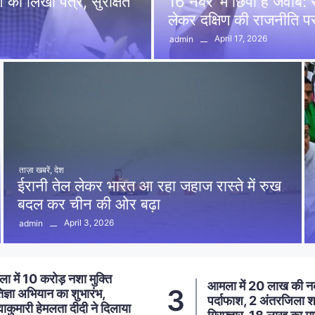
को लिखा पत्र, सुरक्षित
16 नंबर’ में छिपा है जवाब
लेकर दक्षिण की राजनीति 
April 17, 2026
admin
ताज़ा खबरें
,
देश
ईरानी तेल लेकर भारत आ रहा जहाज रास्ते में रुख
बदल कर चीन की ओर बढ़ा
April 3, 2026
admin
ा में 20 लाख की नकबजनी का
स्मार्ट मीटर लगाने का विर
4
दाफाश, 2 अंतरजिला शातिर
ने सहायक अभियंता को सौं