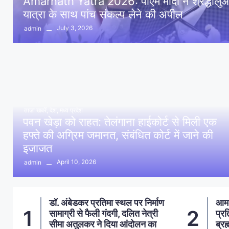
Amarnath Yatra 2026: पीएम मोदी ने श्रद्धालुओं 
यात्रा के साथ पांच संकल्प लेने की अपील
July 3, 2026
admin
ताज़ा खबरें
,
देश
,
मध्य प्रदेश
पवन खेड़ा को राहत: तेलंगाना हाईकोर्ट से मिली एक
हफ्ते की अग्रिम जमानत, संबंधित कोर्ट में जाने की
इजाजत
April 10, 2026
admin
ण
आमला में 10 करोड़ नशा मुक्ति
आमल
2
3
प्रतिज्ञा अभियान का शुभारंभ,
पर्
ब्रह्माकुमारी हेमलता दीदी ने दिलाया