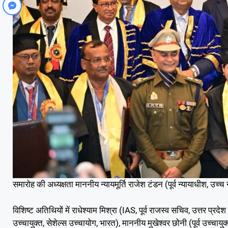
समारोह की अध्यक्षता माननीय न्यायमूर्ति राजेश टंडन (पूर्व न्यायाधीश, उच्च
विशिष्ट अतिथियों में राधेश्याम मिश्रा (IAS, पूर्व राजस्व सचिव, उत्तर
उच्चायुक्त, सेशेल्स उच्चायोग, भारत), माननीय मुखेश्वर छोनी (पूर्व उच्चा