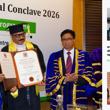
कनो
ओं
स्
Re