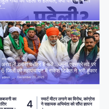
: राहुल गांधी की पहेली से हलचल, क्या परिसीमन को
पर…
ताज़ा खबरें
,
दिल्ली
,
देश
अरावली हमारी धरोहर है उसे…यमुना एक्सप्रेसवे पर
6 जिलों की महापंचायत में राकेश टिकैत ने भरी हुंकार
December 23, 2025
admin
नलखेड़ा: मां बगलामुखी मंदिर क्षेत्र में
ोध, कांग्रेस
5
प्रशासन का दोहरा रवैया, गरीबों पर
पा ज्ञापन
चला कार्रवाई का डंडा, बड़े