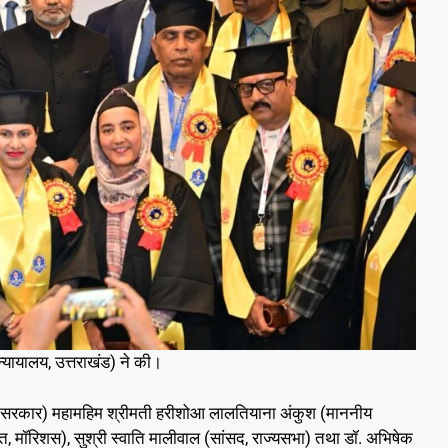
 न्यायालय, उत्तराखंड) ने की।
 प्रदेश सरकार) महामहिम श्रीमती हरीशोआ लालतियाना अंकुश (माननीय
युक्त, मॉरिशस), सुश्री स्वाति मालीवाल (सांसद, राज्यसभा) तथा डॉ. अभिषेक