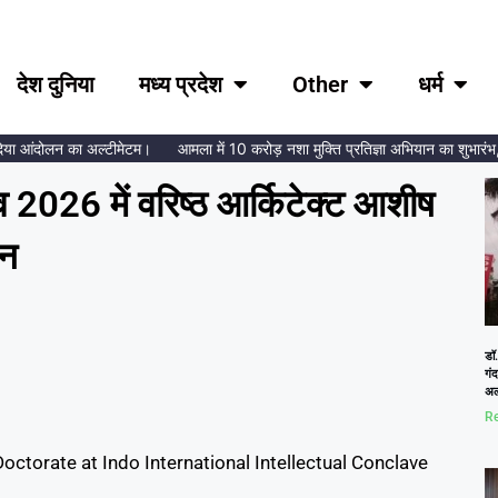
देश दुनिया
मध्य प्रदेश
Other
धर्म
दोलन का अल्टीमेटम।
आमला में 10 करोड़ नशा मुक्ति प्रतिज्ञा अभियान का शुभारंभ, ब्रह्माक
ेव 2026 में वरिष्ठ आर्किटेक्ट आशीष
ान
डॉ.
गं
अल
Re
ctorate at Indo International Intellectual Conclave