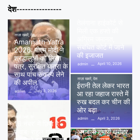
देश----------------
ताज़ा खबरें
,
देश
,
मध्य प्रदेश
पवन खेड़ा को राहत:
तेलंगाना हाईकोर्ट से
मिली एक हफ्ते की
ताज़ा खबरें
,
देश
अग्रिम जमानत,
Amarnath Yatra
संबंधित कोर्ट में जाने
2026: पीएम मोदी ने
की इजाजत
श्रद्धालुओं को लिखा
April 10, 2026
admin
पत्र, सुरक्षित यात्रा के
साथ पांच संकल्प लेने
ताज़ा खबरें
,
देश
की अपील
ईरानी तेल लेकर भारत
July 3, 2026
admin
आ रहा जहाज रास्ते में
रुख बदल कर चीन की
ओर बढ़ा
ताज़ा खबरें
,
देश
April 3, 2026
admin
16 नंबर’ में छिपा है
ताज़ा खबरें
,
दिल्ली
,
देश
जवाब: राहुल गांधी की
अरावली हमारी धरोहर