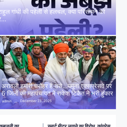
: राहुल गांधी की पहेली से हलचल, क्या परिसीमन को
पर…
ताज़ा खबरें
,
दिल्ली
,
देश
अरावली हमारी धरोहर है उसे…यमुना एक्सप्रेसवे पर
6 जिलों की महापंचायत में राकेश टिकैत ने भरी हुंकार
December 23, 2025
admin
नलखेड़ा: मां बगलामुखी मंदिर क्षेत्र में
ोध, कांग्रेस