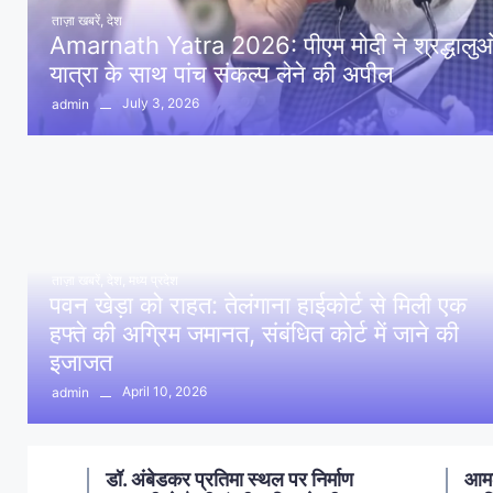
ताज़ा खबरें
,
देश
Amarnath Yatra 2026: पीएम मोदी ने श्रद्धालुओं 
यात्रा के साथ पांच संकल्प लेने की अपील
July 3, 2026
admin
ताज़ा खबरें
,
देश
,
मध्य प्रदेश
पवन खेड़ा को राहत: तेलंगाना हाईकोर्ट से मिली एक
हफ्ते की अग्रिम जमानत, संबंधित कोर्ट में जाने की
इजाजत
April 10, 2026
admin
ण
आमला में 10 करोड़ नशा मुक्ति
आमल