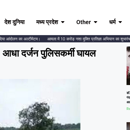
देश दुनिया
मध्य प्रदेश
Other
धर्म
ा आंदोलन का अल्टीमेटम।
आमला में 10 करोड़ नशा मुक्ति प्रतिज्ञा अभियान का शुभारंभ, ब्रह
र: आधा दर्जन पुलिसकर्मी घायल
डॉ.
गं
अल
Re