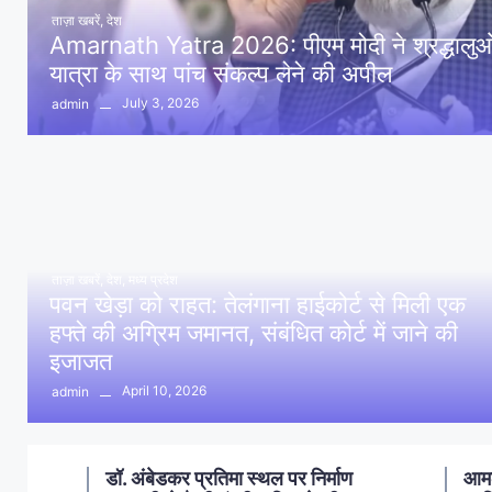
ताज़ा खबरें
,
देश
Amarnath Yatra 2026: पीएम मोदी ने श्रद्धालुओं 
यात्रा के साथ पांच संकल्प लेने की अपील
July 3, 2026
admin
ताज़ा खबरें
,
देश
,
मध्य प्रदेश
पवन खेड़ा को राहत: तेलंगाना हाईकोर्ट से मिली एक
हफ्ते की अग्रिम जमानत, संबंधित कोर्ट में जाने की
इजाजत
April 10, 2026
admin
ण
आमला में 10 करोड़ नशा मुक्ति
आमल