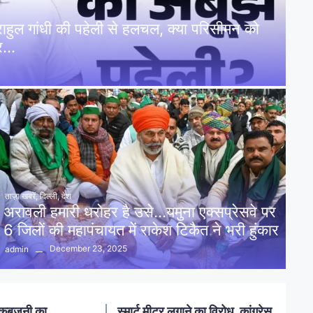
: राहुल गांधी की पहेली से हलचल, क्या परिसीमन को
पर…
ताज़ा खबरें
,
दिल्ली
,
देश
अरावली हमारी धरोहर है उसे…यमुना एक्सप्रेसवे पर
6 जिलों की महापंचायत में राकेश टिकैत ने भरी हुंकार
December 23, 2025
admin
नलखेड़ा: मां बगलामुखी मंदिर क्षेत्र में
ोध, कांग्रेस